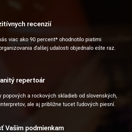
itívnych recenzií
nás viac ako 90 percent* ohodnotilo piatimi
organizovania ďalšej udalosti objednalo ešte raz.
anitý repertoár
y popových a rockových skladieb od slovenských,
terpretov, ale aj približne tucet ľudových piesní.
sť Vašim podmienkam