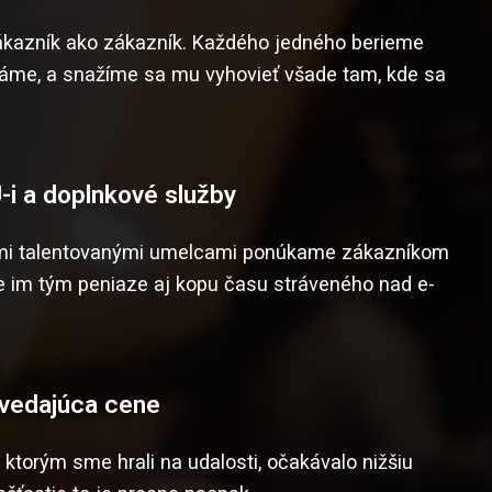
zákazník ako zákazník. Každého jedného berieme
máme, a snažíme sa mu vyhovieť všade tam, kde sa
-i a doplnkové služby
ími talentovanými umelcami ponúkame zákazníkom
me im tým peniaze aj kopu času stráveného nad e-
ovedajúca cene
 ktorým sme hrali na udalosti, očakávalo nižšiu