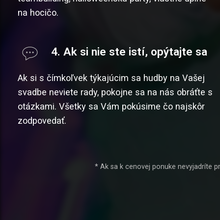
na hocičo.
4. Ak si nie ste istí, opýtajte sa
Ak si s čímkoľvek týkajúcim sa hudby na Vašej
svadbe neviete rady, pokojne sa na nás obráťte s
otázkami. Všetky sa Vám pokúsime čo najskôr
zodpovedať.
* Ak sa k cenovej ponuke nevyjadríte p