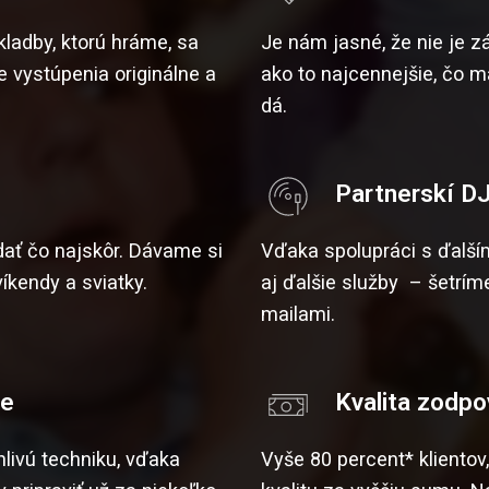
ladby, ktorú hráme, sa
Je nám jasné, že nie je 
 vystúpenia originálne a
ako to najcennejšie, čo 
dá.
Partnerskí DJ
ať čo najskôr. Dávame si
Vďaka spolupráci s ďalš
víkendy a sviatky.
aj ďalšie služby – šetrí
mailami.
ie
Kvalita zodp
livú techniku, vďaka
Vyše 80 percent* klientov,