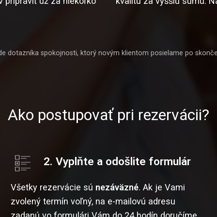
pripraviť už za niekoľko
kvalitu za vyššiu sumu. N
de dotazníka spokojnosti, ktorý novým klientom posielame po skončen
Ako postupovať pri rezervácii?
2. Vyplňte a odošlite formulár
Všetky rezervácie sú
nezáväzné
. Ak je Vami
zvolený termín voľný, na e-mailovú adresu
zadanú vo formulári Vám do 24 hodín doručíme