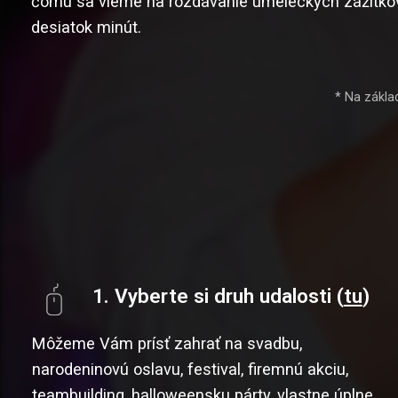
čomu sa vieme na rozdávanie umeleckých zážitkov 
desiatok minút.
* Na zákla
1. Vyberte si druh udalosti (
tu
)
Môžeme Vám prísť zahrať na svadbu,
narodeninovú oslavu, festival, firemnú akciu,
teambuilding, halloweensku párty, vlastne úplne