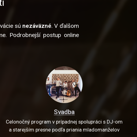
i
rvácie sú
nezáväzné
. V ďalšom
e. Podrobnejší postup online
Svadba
Celonočný program v prípadnej spolupráci s DJ-om
a starejším presne podľa priania mladomanželov