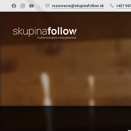
rezervacie@skupinafollow.sk
+421 947