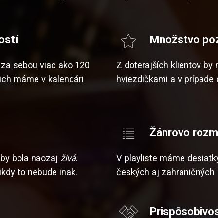
ostí
Množstvo poz
 za sebou viac ako 120
Z doterajších klientov by 
 ich máme v kalendári
hviezdičkami a v prípade 
Žánrovo rozm
 aby bola naozaj
živá
.
V playliste máme desiatk
ikdy to nebude inak.
českých aj zahraničných in
Prispôsobivo