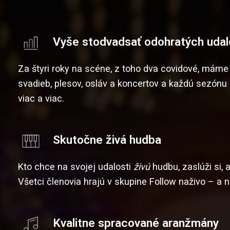
Vyše stodvadsať odohratých udal
Za štyri roky na scéne, z toho dva covidové, máme
svadieb, plesov, osláv a koncertov a každú sezónu
viac a viac.
Skutočne živá hudba
Kto chce na svojej udalosti
živú
hudbu, zaslúži si,
Všetci členovia hrajú v skupine Follow naživo – a n
Kvalitne spracované aranžmány