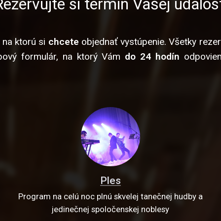
Rezervujte si termín Vašej udalost
, na ktorú si
chcete
objednať vystúpenie. Všetky reze
ebový formulár, na ktorý Vám
do 24 hodín
odpoviem
Ples
Program na celú noc plnú skvelej tanečnej hudby a
jedinečnej spoločenskej noblesy