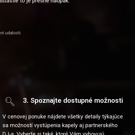
ašťastie to je presne naopak.
í udalosti.
3.
Spoznajte dostupné možnosti
V cenovej ponuke nájdete všetky detaily týkajúce
sa možností vystúpenia kapely aj partnerského
DJ-a. Vyberte si také, ktoré Vám vyhovujú.