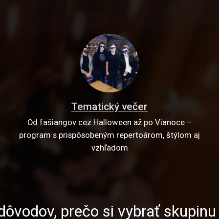
Tematický večer
Od fašiangov cez Halloween až po Vianoce –
program s prispôsobeným repertoárom, štýlom aj
vzhľadom
dôvodov, prečo si vybrať skupin