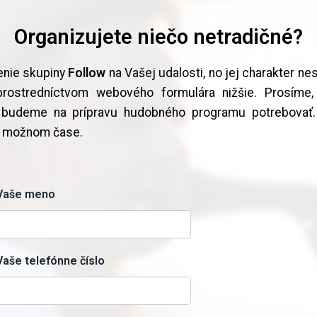
Organizujete niečo netradičné?
enie skupiny
Follow
na Vašej udalosti, no jej charakter n
prostredníctvom webového formulára nižšie. Prosíme,
ré budeme na prípravu hudobného programu potrebova
m možnom čase.
Vaše meno
Vaše telefónne číslo