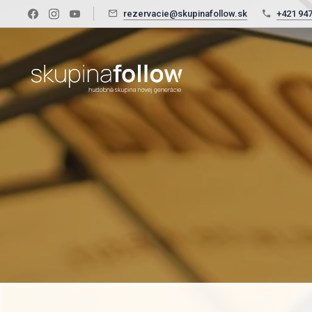
rezervacie@skupinafollow.sk
+421 947