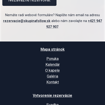
Nemáte radi webové formuláre? Napíšte nám email na adresu
rezervacie@skupinafollow.sk
alebo nám zavolajte na
+421 947
927 907
.
Mapa stránok
Ponuka
Kalendár
O kapele
Galéria
Kontakt
Vytvorenie rezervácie
Svadba