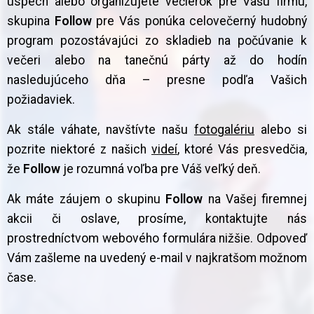
úspech alebo organizujete večierok pre Vašu firmu,
skupina
Follow
pre Vás ponúka celovečerný hudobný
program pozostávajúci zo skladieb na počúvanie k
večeri alebo na tanečnú párty až do hodín
nasledujúceho dňa – presne podľa Vašich
požiadaviek.
Ak stále váhate, navštívte našu
fotogalériu
alebo si
pozrite niektoré z našich
videí
, ktoré Vás presvedčia,
že
Follow
je rozumná voľba pre Váš veľký deň.
Ak máte záujem o skupinu
Follow
na Vašej firemnej
akcii či oslave, prosíme, kontaktujte nás
prostredníctvom webového formulára nižšie. Odpoveď
Vám zašleme na uvedený e-mail v najkratšom možnom
čase.